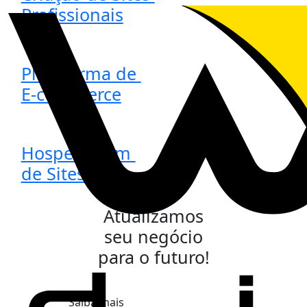
Profissionais
Plataforma de
E-commerce
Hospedagem
de Sites
Atualizamos
seu negócio
para o
futuro!
Saiba mais